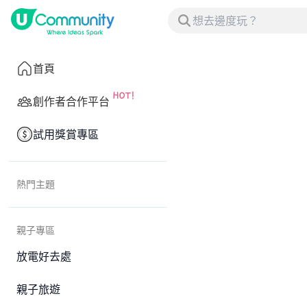
首頁
創作者合作平台
試用獎賞專區
熱門主題
親子專區
放電好去處
親子旅遊