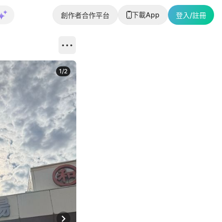
下載App
創作者合作平台
登入/註冊
1
/
2
即睇更多社