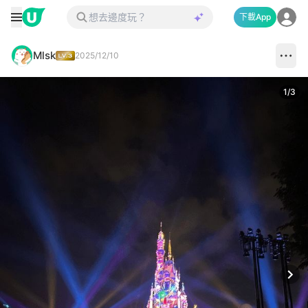
下載App
Mlsk
2025/12/10
1
/
3
Next