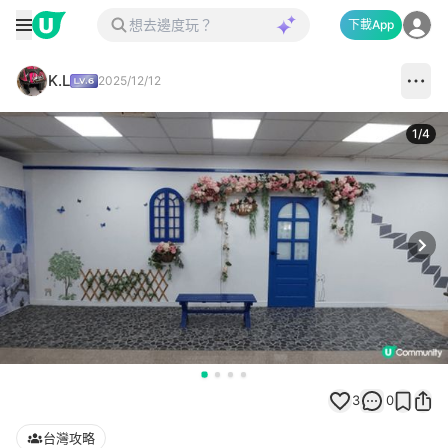
下載App
K.L
2025/12/12
1
/
4
Next
3
0
台灣攻略