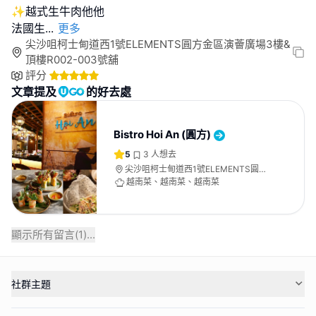
✨越式生牛肉他他
法國生
...
更多
尖沙咀柯士甸道西1號ELEMENTS圓方金區演薈廣場3樓&
頂樓R002-003號舖
評分
文章提及
的好去處
Bistro Hoi An (圓方)
5
3
人想去
尖沙咀柯士甸道西1號ELEMENTS圓方
金區演薈廣場3樓&頂樓R002-003號舖
越南菜、越南菜、越南菜
顯示所有留言(
1
)...
社群主題