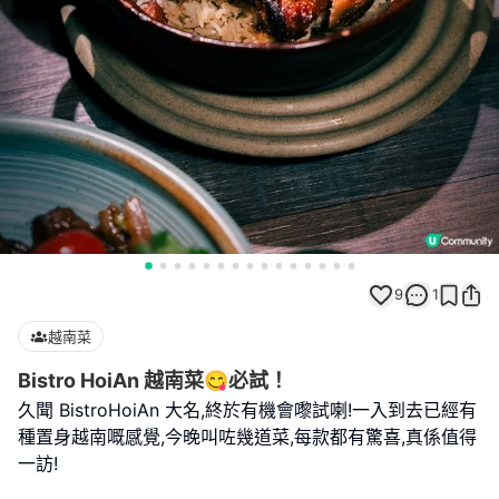
9
1
越南菜
Bistro HoiAn 越南菜😋必試！
久聞 BistroHoiAn 大名,終於有機會嚟試喇!一入到去已經有
種置身越南嘅感覺,今晚叫咗幾道菜,每款都有驚喜,真係值得
一訪!