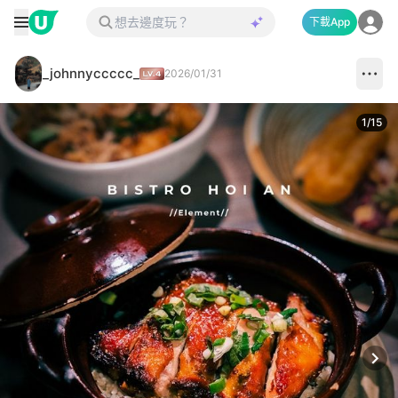
下載App
_johnnyccccc_
2026/01/31
1
/
15
Next