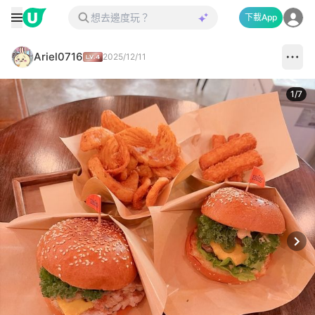
下載App
Ariel0716
2025/12/11
1
/
7
Next