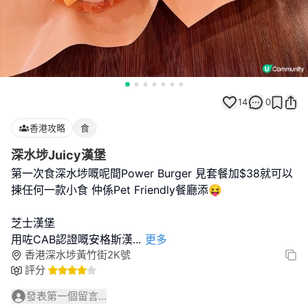
14
0
香港攻略
食
深水埗Juicy漢堡
第一次食深水埗嘅呢間Power Burger 見套餐加$38就可以
揀任何一款小食 仲係Pet Friendly餐廳添😝
芝士漢堡
用咗CAB認證嘅安格斯漢
...
更多
香港深水埗黃竹街2K號
評分
發表第一個留言...