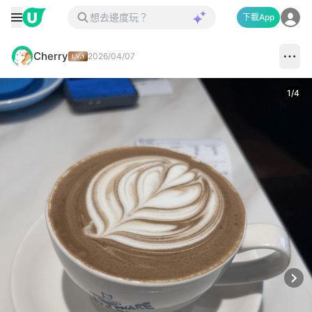
下載App
Cherry
2026/04/07
1
/
4
Next