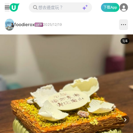
下載App
foodierox
2025/12/19
1
/
4
Next