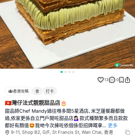
13
0
香港攻略
食
打卡
🇭🇰灣仔法式靚靚甜品店🎂
甜品師Chef Mandy過往喺多間5星酒店､米芝蓮餐廳都做
過,依家更係自立門戶開咗甜品店💁🏻‍♀️款式種類繁多而且款款
都好有顏值🤩我哋今次揀咗依個係佢招牌嘅拿
...
更多
9-11, Shop B2, G/F, St Francis St, Wan Chai, 香港