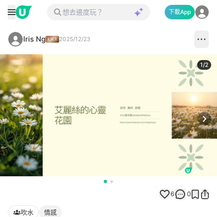
下載App
Iris Ng
2025/12/23
1
/
2
Next
6
0
吹水
情感