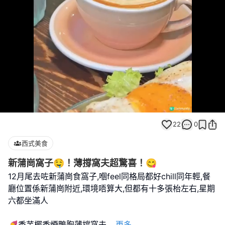
Loaded
:
Unmute
100.00%
22
0
西式美食
新蒲崗窩子🤤！薄撐窩夫超驚喜！😋
12月尾去咗新蒲崗食窩子,嗰feel同格局都好chill同年輕,餐
廳位置係新蒲崗附近,環境唔算大,但都有十多張枱左右,星期
六都坐滿人
🍠香芋椰香煙鴨胸薄撐窩夫
...
更多