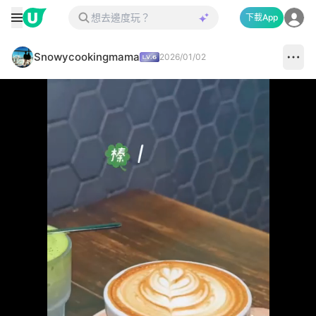
下載App
Snowycookingmama
2026/01/02