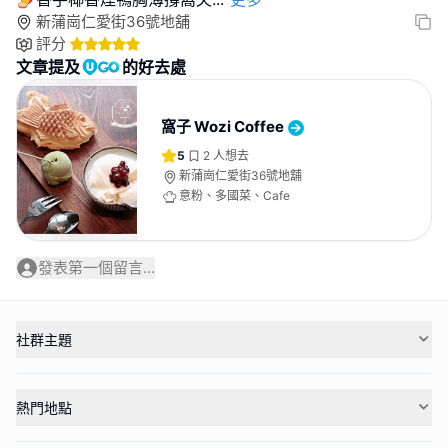
新蒲崗仁愛街36號地舖
評分
文章提及
的好去處
窩子 Wozi Coffee
5
2
人想去
新蒲崗仁愛街36號地舖
意粉、多國菜、Cafe
發表第一個留言...
社群主題
熱門地點