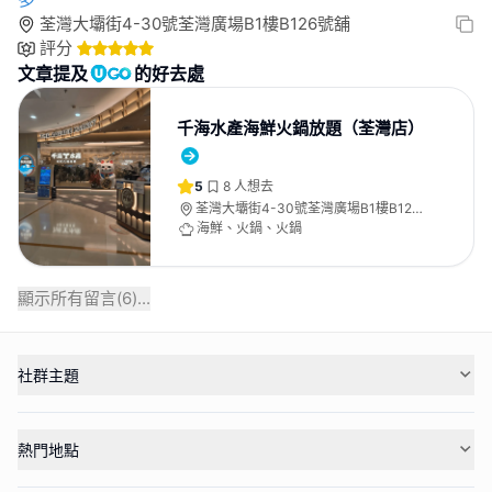
荃灣大壩街4-30號荃灣廣場B1樓B126號舖
評分
文章提及
的好去處
千海水產海鮮火鍋放題（荃灣店）
5
8
人想去
荃灣大壩街4-30號荃灣廣場B1樓B126
號舖
海鮮、火鍋、火鍋
顯示所有留言(
6
)...
社群主題
熱門地點