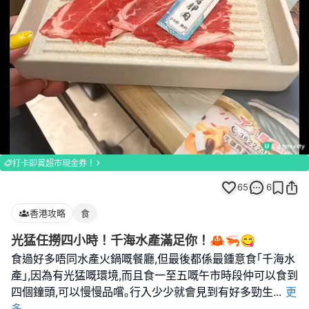
Loaded
:
Unmute
100.00%
打卡即賞超市現金券！
65
6
香港攻略
食
光猛任撈四小時！千海水產滿足你！🦀🦐😋
食過好多唔同水產火鍋嘅餐廳,但最後都係最鍾意食｢千海水
產｣,因為有光猛嘅環境,而且食一至五嘅午市時段仲可以食到
四個鐘頭,可以慢慢品嚐｡行入少少就會見到有好多勁生
...
更
多