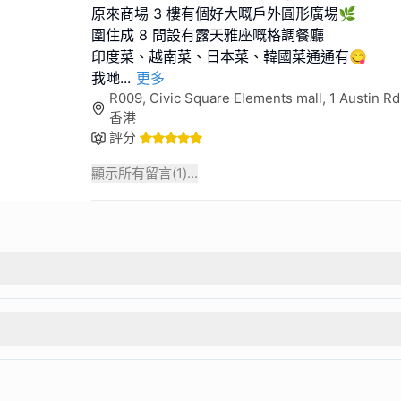
原來商場 3 樓有個好大嘅戶外圓形廣場🌿
圍住成 8 間設有露天雅座嘅格調餐廳
印度菜、越南菜、日本菜、韓國菜通通有😋
我哋
...
更多
R009, Civic Square Elements mall, 1 Austin Rd
香港
評分
顯示所有留言(
1
)...