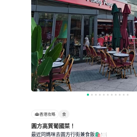
香港攻略
食
圓方高質葡國菜！
最近同媽咪去圓方行街兼食飯🛍️🍽️