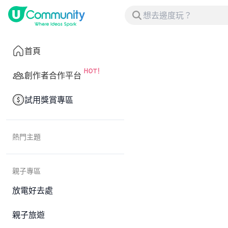
首頁
創作者合作平台
試用獎賞專區
熱門主題
親子專區
放電好去處
親子旅遊