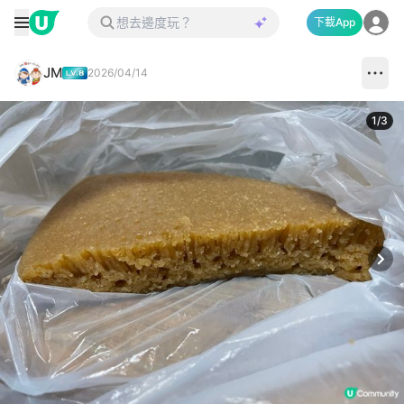
下載App
JM
2026/04/14
1
/
3
Next