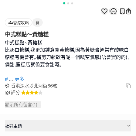
1
1
香港攻略
食
中式糕點～黃糖糕
中式糕點~黃糖糕
比起白糖糕,我更加鍾意食黃糖糕,因為黃糖膏通常冇酸味白
糖糕有機會有｡播剪刀鬆軟有呢一個嘅空氣感(唔會實的的),
偏甜,蛋糕店就係要食甜嘅｡
#
...
更多
香港深水埗北河街66號
評分
顯示所有留言(
1
)...
社群主題