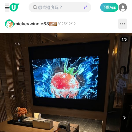
下載App
mickeywinnie68
2025/12/12
1
/
5
Next