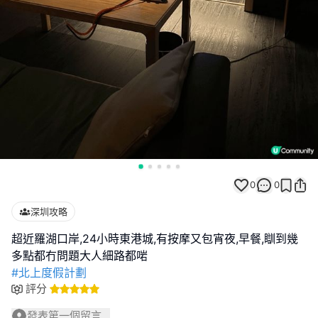
0
0
深圳攻略
超近羅湖口岸,24小時東港城,有按摩又包宵夜,早餐,瞓到幾
#北上度假計劃
評分
發表第一個留言...