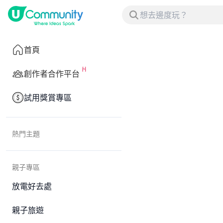
首頁
創作者合作平台
試用獎賞專區
熱門主題
親子專區
放電好去處
親子旅遊