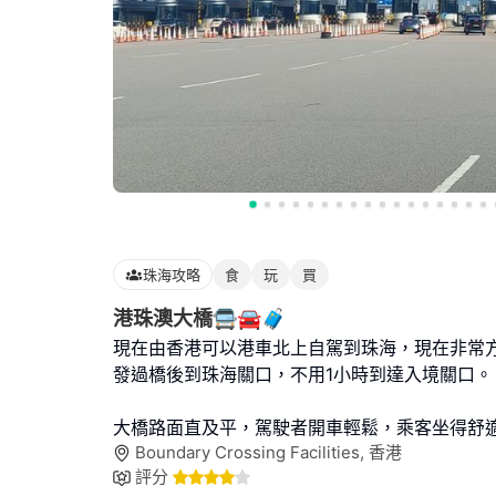
珠海攻略
食
玩
買
港珠澳大橋🚍🚘🧳
現在由香港可以港車北上自駕到珠海，現在非常
發過橋後到珠海關口，不用1小時到達入境關口。
大橋路面直及平，駕駛者開車輕鬆，乘客坐得舒
Boundary Crossing Facilities, 香港
評分