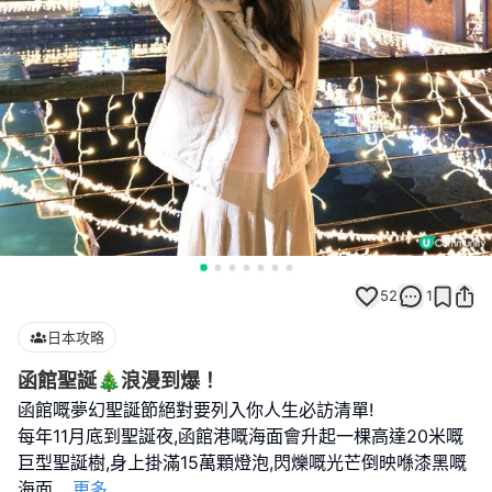
52
1
日本攻略
函館聖誕🎄浪漫到爆！
函館嘅夢幻聖誕節絕對要列入你人生必訪清單!
每年11月底到聖誕夜,函館港嘅海面會升起一棵高達20米嘅
巨型聖誕樹,身上掛滿15萬顆燈泡,閃爍嘅光芒倒映喺漆黑嘅
海面
...
更多