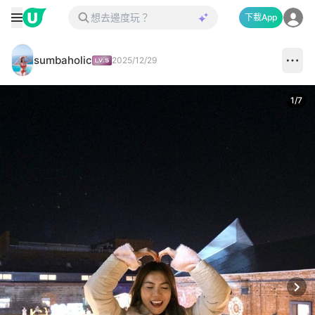
下載App
sumbaholic
2025/12/29
1
/
7
Next