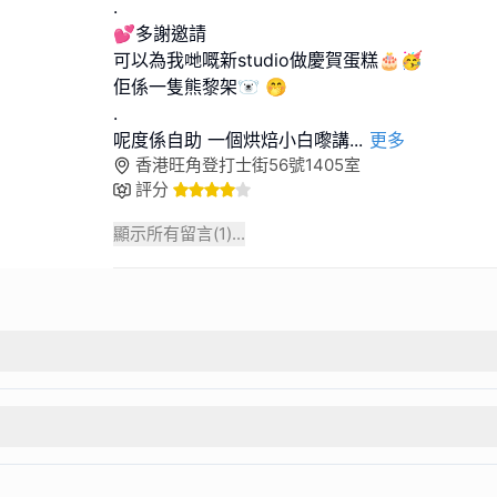
.
💕多謝邀請
可以為我哋嘅新studio做慶賀蛋糕🎂🥳
佢係一隻熊黎架🐻‍❄️ 🤭
.
呢度係自助 一個烘焙小白嚟講
...
更多
香港旺角登打士街56號1405室
評分
顯示所有留言(
1
)...