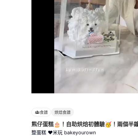
Loaded
:
100.00%
食譜
烘焙食譜
熊仔蛋糕🎂！自助烘焙初體驗🥳！兩個半
整蛋糕 ♥️米玩 bakeyourown