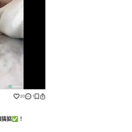
Unmute
20
1
鐘搞掂✅！