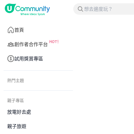
首頁
創作者合作平台
試用獎賞專區
熱門主題
親子專區
放電好去處
親子旅遊