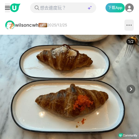
下載App
wilsoncwh
2025/12/25
1
/
2
Next