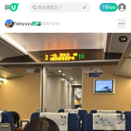
下載App
fishyuyu
2025/12/14
1
/
4
Next