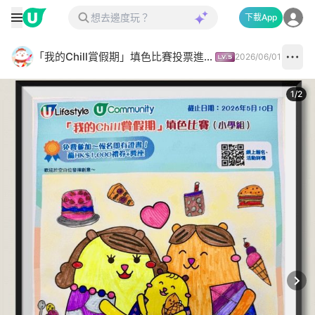
下載App
「我的Chill賞假期」填色比賽投票進行中✅
2026/06/01
1
/
2
Next