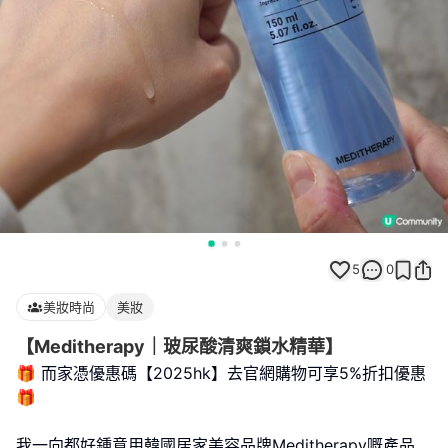
5
0
美妝時尚
美妝
【Meditherapy｜玻尿酸清爽鎖水精華】
🎁 而家憑優惠碼【2025hk】去官網購物可享5%折扣優惠
🎁
我一向都好鍾意用韓國居家美容品牌Meditherapy嘅產品,