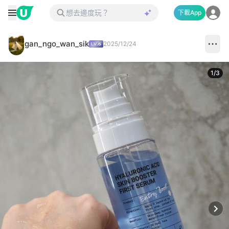
下載App
gan_ngo_wan_sik
2025/12/24
1
/
3
Next