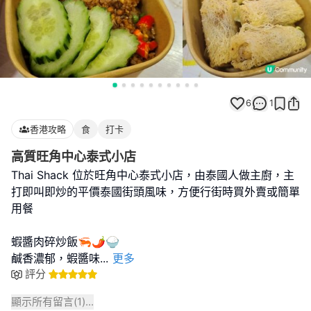
6
1
香港攻略
食
打卡
高質旺角中心泰式小店
Thai Shack 位於旺角中心泰式小店，由泰國人做主廚，主
打即叫即炒的平價泰國街頭風味，方便行街時買外賣或簡單
用餐
蝦醬肉碎炒飯🦐🌶️🍚
鹹香濃郁，蝦醬味
...
更多
評分
顯示所有留言(
1
)...