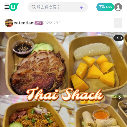
下載App
eateatlam
2025/12/19
1
/
10
Next