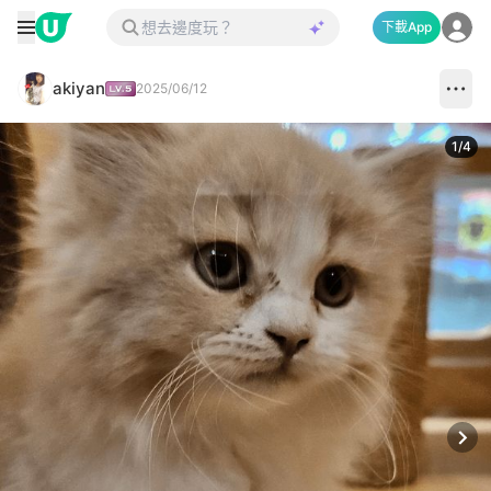
下載App
akiyan
2025/06/12
1
/
4
Next