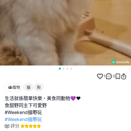
1
0
寵物
貓
狗
生活就係簡單快樂，美食同動物💜❤️
食甜野同主下可愛野
#Weekend搵嘢玩
評分