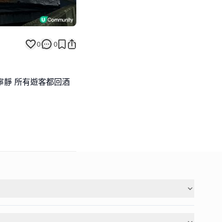
0
0
寧靜 所有遊客都回酒