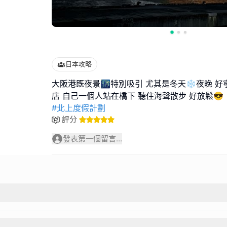
日本攻略
大阪港既夜景🌃特別吸引 尤其是冬天❄️夜晚 好
#北上度假計劃
評分
發表第一個留言...