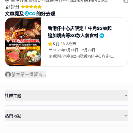
香港仔南寧街2-4號香港仔中心商場4期1樓45號舖
評分
文章提及
的好去處
香港仔中心店限定！牛角$3蚊起
追加燒肉等80款人氣食材
5
38
人想去
2026年1月14日 - 2月28日
香港仔南寧街2-4號香港仔中心商場4期
1樓45號舖
發表第一個留言...
社群主題
熱門地點