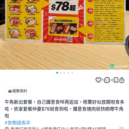
1
0
著數報料
牛角新出套餐，自己鍾意食咩再追加，唔驚好似放題咁食多
咗，依家套餐仲要$78就食到啦，鍾意食燒肉就快啲嚟牛角
#食飽過馬年