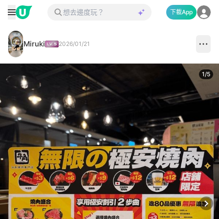
下載App
Miruki
2026/01/21
1
/
5
Next