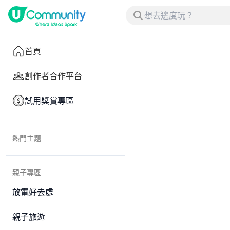
首頁
創作者合作平台
試用獎賞專區
熱門主題
親子專區
放電好去處
親子旅遊