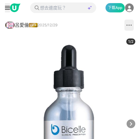
下載App
呂愛倫
2025/12/29
1
/
2
Next