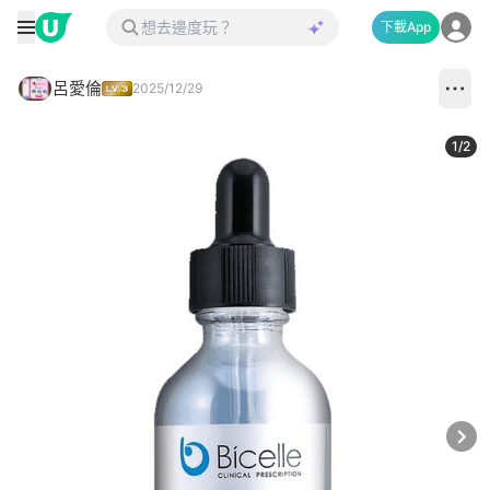
下載App
呂愛倫
2025/12/29
1
/
2
Next