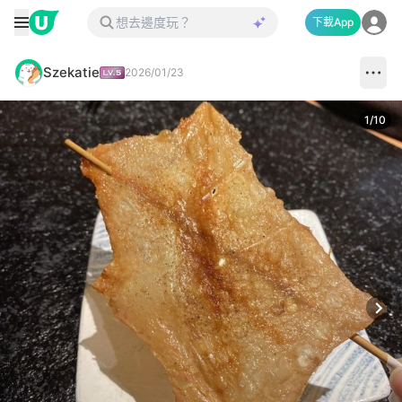
下載App
Szekatie
2026/01/23
1
/
10
Next