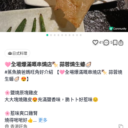
41
5
日式料理
🩷全場爆滿嘅串燒店🍢 蒜蓉燒生蠔🦪
#蒸魚腩爸媽旺角好介紹 【🩷全場爆滿嘅串燒店🍢 蒜蓉燒
生蠔🦪 😍】
🌸鹽燒原塊雞皮
大大塊燒雞皮😍充滿鹽香味，脆卜卜好惹味😊
🌸惹味爽口雞腎
燒得啱啱好👍
...
更多
香港旺角