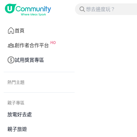
首頁
創作者合作平台
試用獎賞專區
熱門主題
親子專區
放電好去處
親子旅遊