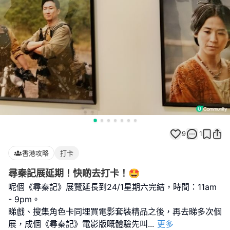
9
1
香港攻略
打卡
尋秦記展延期！快啲去打卡！🤩
呢個《尋秦記》展覽延長到24/1星期六完結，時間：11am
- 9pm。
睇戲、搜集角色卡同埋買電影套裝精品之後，再去睇多次個
展，成個《尋秦記》電影版嘅體驗先叫
...
更多