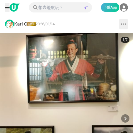
下載App
Karl C
2026/01/14
1
/
7
Next