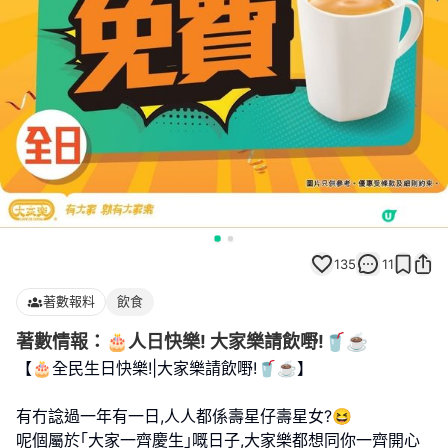
135
11
著數報料
飲食
著數情報：🎂人日快樂! 大家樂請飲嘢!🥤☕
【🎂全民生日快樂!|大家樂請飲嘢!🥤☕】
有冇諗過一年有一日,人人都係壽星仔壽星女?😆
呢個屬於｢大家一齊慶生｣嘅日子,大家樂都想同你一齊開心