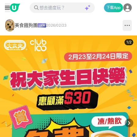
下載App
美食餓狗團
2026/02/23
1
/
2
Next