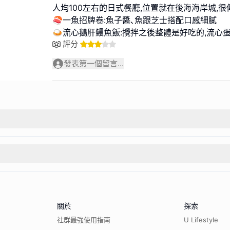
人均100左右的日式餐廳,位置就在後海海岸城,很
🍣一魚招牌卷:魚子醬､魚跟芝士搭配口感細膩
🍛流心鵝肝鰻魚飯:攪拌之後整體是好吃的,流心
評分
發表第一個留言...
關於
探索
社群最強使用指南
U Lifestyle