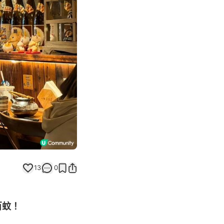
Next slide
13
0
百蚊！