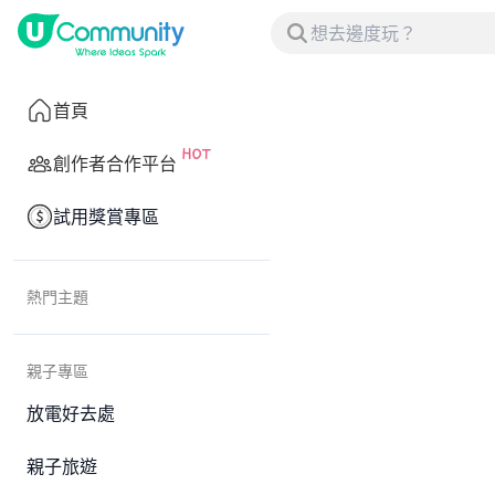
首頁
創作者合作平台
試用獎賞專區
熱門主題
親子專區
放電好去處
親子旅遊