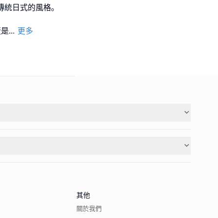
傳統日式的風格｡
蛋是
...
更多
其他
關於我們