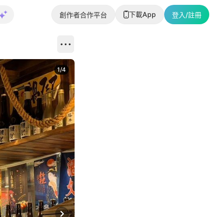
下載App
創作者合作平台
登入/註冊
1
/
4