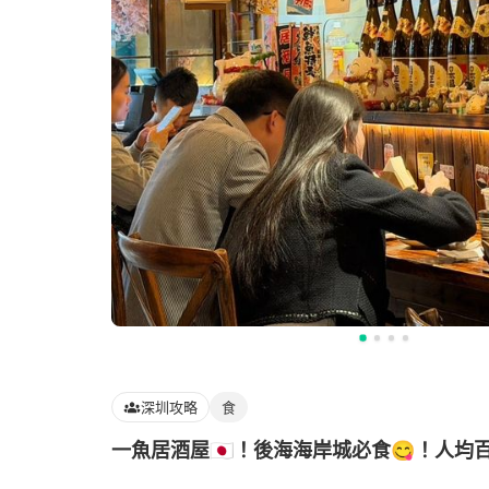
深圳攻略
食
一魚居酒屋🇯🇵！後海海岸城必食😋！人均