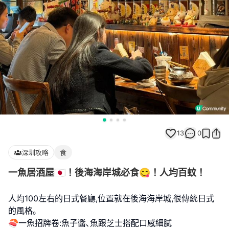
13
0
深圳攻略
食
一魚居酒屋🇯🇵！後海海岸城必食😋！人均百蚊！
人均100左右的日式餐廳,位置就在後海海岸城,很傳統日式
的風格｡
🍣一魚招牌卷:魚子醬､魚跟芝士搭配口感細膩