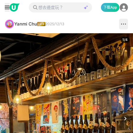
下載App
Yanmi Chu
2025/12/13
1
/
4
Next