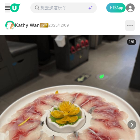
下載App
Kathy Wan
2025/12/09
1
/
6
Next