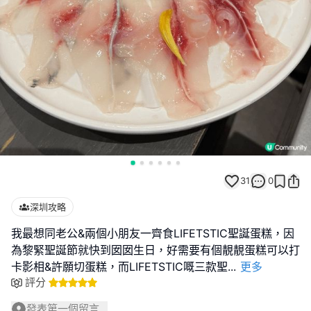
31
0
深圳攻略
我最想同老公&兩個小朋友一齊食LIFETSTIC聖誕蛋糕，因
為黎緊聖誕節就快到囡囡生日，好需要有個靚靚蛋糕可以打
卡影相&許願切蛋糕，而LIFETSTIC嘅三款聖
...
更多
評分
發表第一個留言...