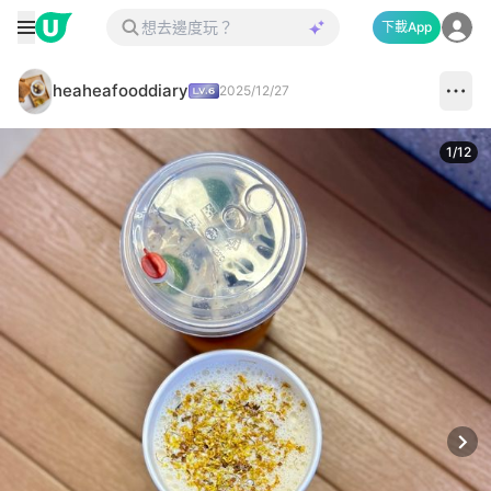
下載App
heaheafooddiary
2025/12/27
1
/
12
Next