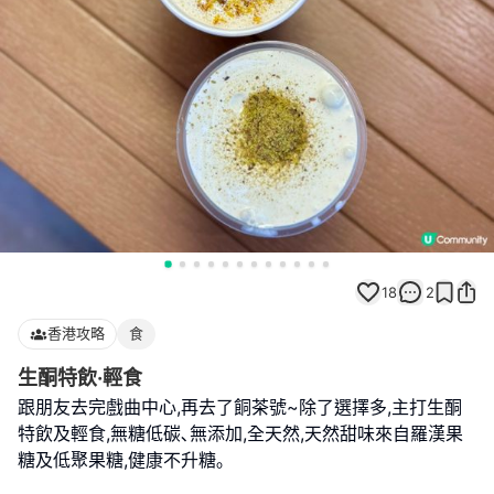
18
2
香港攻略
食
生酮特飲·輕食
跟朋友去完戲曲中心,再去了餇茶號~除了選擇多,主打生酮
特飲及輕食,無糖低碳､無添加,全天然,天然甜味來自羅漢果
糖及低聚果糖,健康不升糖｡