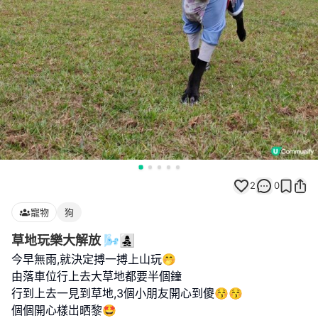
2
0
寵物
狗
草地玩樂大解放 🌬️👩‍👧‍👦
今早無雨,就決定搏一搏上山玩🤭
由落車位行上去大草地都要半個鐘
行到上去一見到草地,3個小朋友開心到傻😚😚
個個開心樣岀晒黎🤩