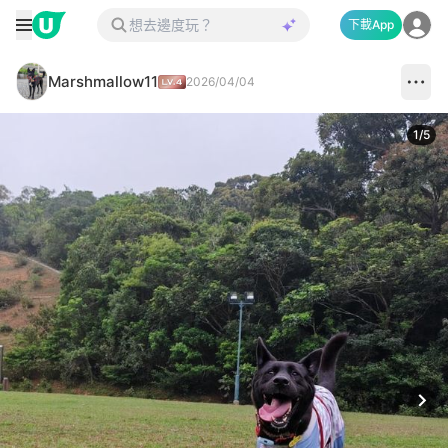
下載App
Marshmallow11
2026/04/04
1
/
5
Next