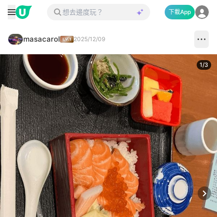
下載App
masacarol
2025/12/09
1
/
3
Next