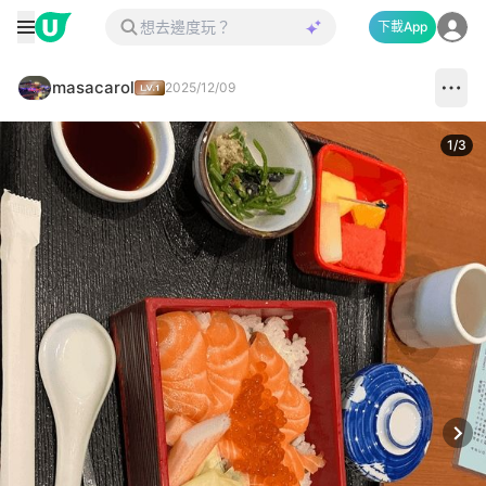
下載App
masacarol
2025/12/09
1
/
3
Next