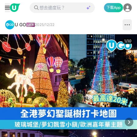
下載App
U GO
2025/12/22
1
/
10
Next