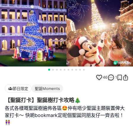
46
1
節日限定
聖誕Moments
【聖誕打卡】聖誕樹打卡攻略🎄
各式各樣嘅聖誕樹遍佈各區🤩仲有唔少聖誕主題裝置俾大
家打卡～ 快啲bookmark定呢個聖誕同朋友仔一齊去啦！
👭