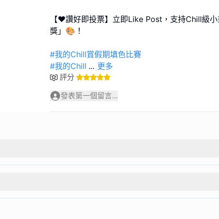
【❤️讚好即投票】立即Like Post，支持Chil
獎」🎨！
#我的Chill賞假期填色比賽
#我的Chill
...
更多
評分
發表第一個留言...