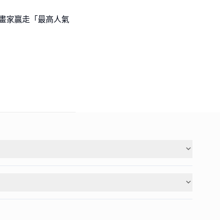
l級小畫家贏走「最高人氣