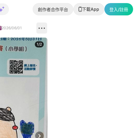
下載App
創作者合作平台
登入/註冊
2026/06/01
1
/
2
即睇更多社