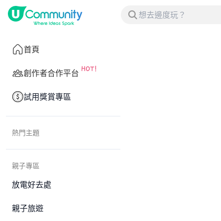
首頁
創作者合作平台
試用獎賞專區
熱門主題
親子專區
放電好去處
親子旅遊