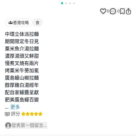
0
0
香港攻略
食
中環立体派拉麵
期間限定冬日見
粟米魚介湯拉麵
濃厚湯頭又鮮甜
慢煮叉燒有兩片
烤粟米牛蒡加冕
廣島蠔山椒拉麵
醇厚雞白湯經年
配自家蠔醬呈獻
...
更多
評分
發表第一個留言...