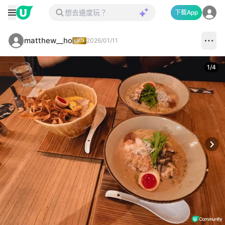
下載App
matthew__ho
2026/01/11
1
/
4
Next