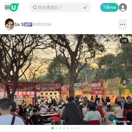
下載App
Sa S
2025/12/24
1
/
8
Next