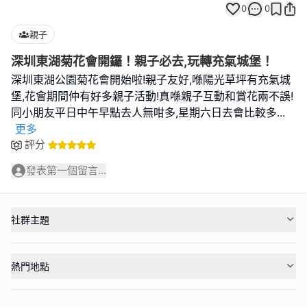
0
0
親子
深圳東湖菊花會開鑼！親子必去,玩轉充氣城堡！
深圳東湖公園菊花會開始啦!親子友好,喺陽光草坪有充氣城
堡,花會期間仲有好多親子活動!真喺親子互動和賞花兩不誤!
同小朋友平日中午早點去人無咁多,星期六日去會比較多
...
更多
評分
發表第一個留言...
社群主題
熱門地點