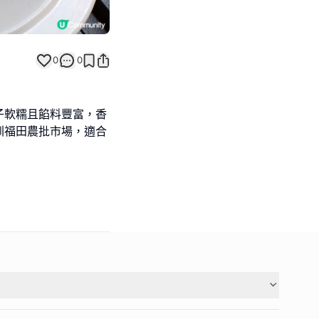
0
0
子軟糯且餡料豐富，香
圳福田農批市場，適合