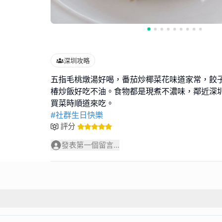
深圳攻略
五指毛桃燉湯好喝，番茄炒椰菜花味道家常，餃
椿炒飯好吃不油。食物都是現煮不濃味，鄰近深
#社群生日快樂
評分
發表第一個留言...