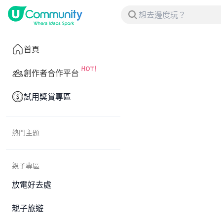
首頁
創作者合作平台
試用獎賞專區
熱門主題
親子專區
放電好去處
親子旅遊