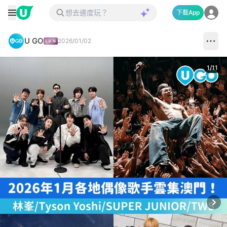
下載App
U GO
2026/01/02
1
/
11
Next