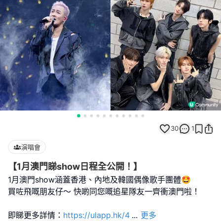
30
1
演唱會
【1月澳門睇show日程全公開！】
1月澳門show涵蓋香港、內地及韓國偶像歌手團體🤩
買咗飛嘅朋友仔～ 快啲同您嘅追星隊友一齊衝澳門啦！
即睇更多詳情：
https://ulapp.hk/4
...
更多