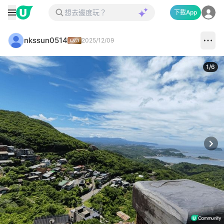
下載App
nkssun0514
2025/12/09
1
/
6
Next