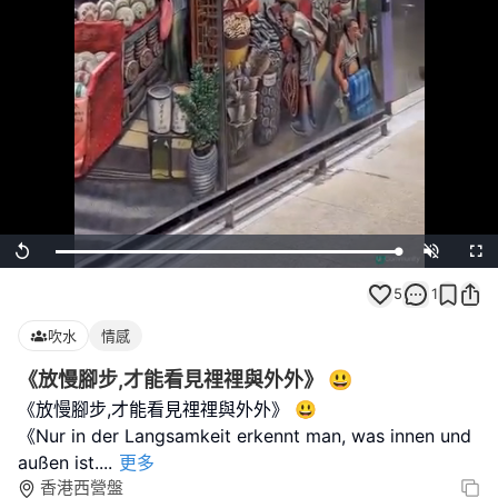
Loaded
:
Replay
Unmute
Full
100.00%
5
1
吹水
情感
《放慢腳步,才能看見𥚃𥚃與外外》 😃
《放慢腳步,才能看見𥚃𥚃與外外》 😃
《Nur in der Langsamkeit erkennt man, was innen und
außen ist.
...
更多
香港西營盤