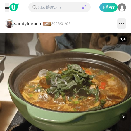
下載App
sandyleebear
2026/01/05
1
/
4
Next