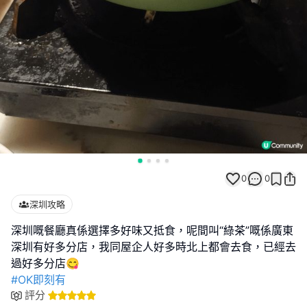
0
0
深圳攻略
深圳嘅餐廳真係選擇多好味又抵食，呢間叫“綠茶”嘅係廣東
深圳有好多分店，我同屋企人好多時北上都會去食，已經去
#OK即刻有
評分