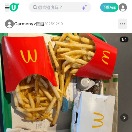
下載App
Carmenyz
2025/12/19
1
/
4
Next