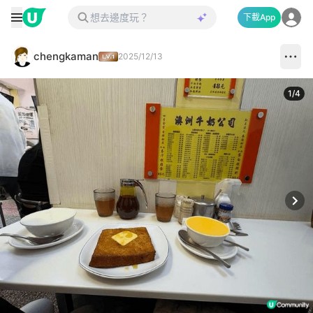
下載App
chengkaman
2025/12/13
1
/
4
Next