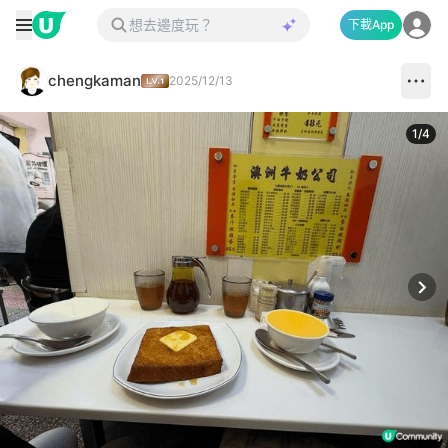
下載App
chengkaman
2025/12/13
1
/
4
Next